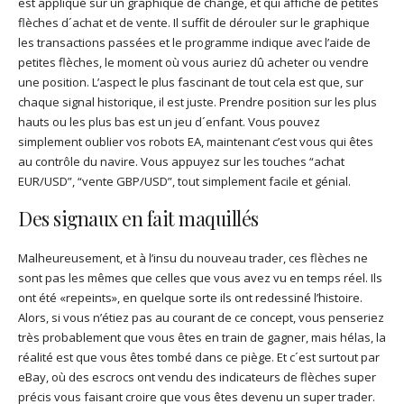
est appliqué sur un graphique de change, et qui affiche de petites
flèches d´achat et de vente. Il suffit de dérouler sur le graphique
les transactions passées et le programme indique avec l’aide de
petites flèches, le moment où vous auriez dû acheter ou vendre
une position. L’aspect le plus fascinant de tout cela est que, sur
chaque signal historique, il est juste. Prendre position sur les plus
hauts ou les plus bas est un jeu d´enfant. Vous pouvez
simplement oublier vos robots EA, maintenant c’est vous qui êtes
au contrôle du navire. Vous appuyez sur les touches “achat
EUR/USD”, “vente GBP/USD”, tout simplement facile et génial.
Des signaux en fait maquillés
Malheureusement, et à l’insu du nouveau trader, ces flèches ne
sont pas les mêmes que celles que vous avez vu en temps réel. Ils
ont été «repeints», en quelque sorte ils ont redessiné l’histoire.
Alors, si vous n’étiez pas au courant de ce concept, vous penseriez
très probablement que vous êtes en train de gagner, mais hélas, la
réalité est que vous êtes tombé dans ce piège. Et c´est surtout par
eBay, où des escrocs ont vendu des indicateurs de flèches super
précis vous faisant croire que vous êtes devenu un super trader.