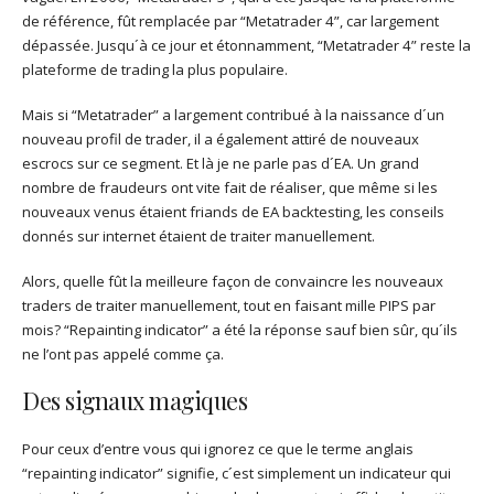
de référence, fût remplacée par “Metatrader 4”, car largement
dépassée. Jusqu´à ce jour et étonnamment, “Metatrader 4” reste la
plateforme de trading la plus populaire.
Mais si “Metatrader” a largement contribué à la naissance d´un
nouveau profil de trader, il a également attiré de nouveaux
escrocs sur ce segment. Et là je ne parle pas d´EA. Un grand
nombre de fraudeurs ont vite fait de réaliser, que même si les
nouveaux venus étaient friands de EA backtesting, les conseils
donnés sur internet étaient de traiter manuellement.
Alors, quelle fût la meilleure façon de convaincre les nouveaux
traders de traiter manuellement, tout en faisant mille PIPS par
mois? “Repainting indicator” a été la réponse sauf bien sûr, qu´ils
ne l’ont pas appelé comme ça.
Des signaux magiques
Pour ceux d’entre vous qui ignorez ce que le terme anglais
“repainting indicator” signifie, c´est simplement un indicateur qui