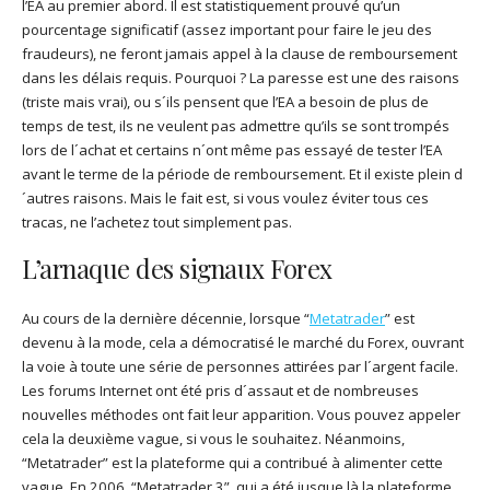
l’EA au premier abord. Il est statistiquement prouvé qu’un
pourcentage significatif (assez important pour faire le jeu des
fraudeurs), ne feront jamais appel à la clause de remboursement
dans les délais requis. Pourquoi ? La paresse est une des raisons
(triste mais vrai), ou s´ils pensent que l’EA a besoin de plus de
temps de test, ils ne veulent pas admettre qu’ils se sont trompés
lors de l´achat et certains n´ont même pas essayé de tester l’EA
avant le terme de la période de remboursement. Et il existe plein d
´autres raisons. Mais le fait est, si vous voulez éviter tous ces
tracas, ne l’achetez tout simplement pas.
L’arnaque des signaux Forex
Au cours de la dernière décennie, lorsque “
Metatrader
” est
devenu à la mode, cela a démocratisé le marché du Forex, ouvrant
la voie à toute une série de personnes attirées par l´argent facile.
Les forums Internet ont été pris d´assaut et de nombreuses
nouvelles méthodes ont fait leur apparition. Vous pouvez appeler
cela la deuxième vague, si vous le souhaitez. Néanmoins,
“Metatrader” est la plateforme qui a contribué à alimenter cette
vague. En 2006, “Metatrader 3”, qui a été jusque là la plateforme