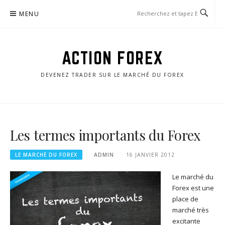
Aller
MENU
au
contenu
ACTION FOREX
DEVENEZ TRADER SUR LE MARCHÉ DU FOREX
Les termes importants du Forex
LE MARCHÉ DU FOREX
ADMIN
16 JANVIER 2012
Le marché du
Forex est une
place de
marché très
excitante