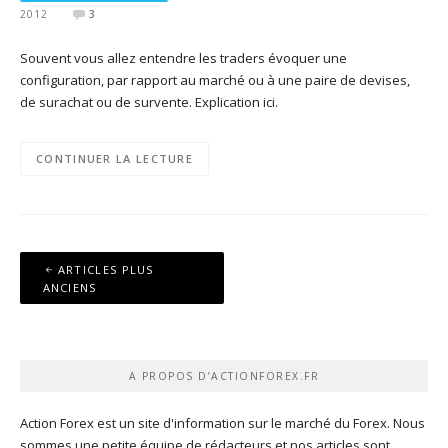
2012
3
Souvent vous allez entendre les traders évoquer une
configuration, par rapport au marché ou à une paire de devises,
de surachat ou de survente. Explication ici.
CONTINUER LA LECTURE
Navigation
ARTICLES PLUS
des
ANCIENS
articles
A PROPOS D’ACTIONFOREX.FR
Action Forex est un site d'information sur le marché du Forex. Nous
sommes une petite équipe de rédacteurs et nos articles sont