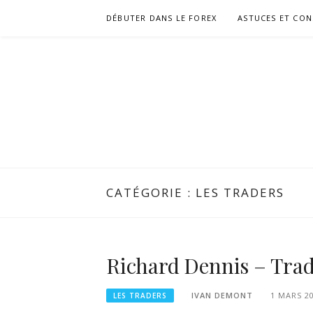
Aller
DÉBUTER DANS LE FOREX
ASTUCES ET CON
au
contenu
CATÉGORIE :
LES TRADERS
Richard Dennis – Tra
IVAN DEMONT
1 MARS 2
LES TRADERS